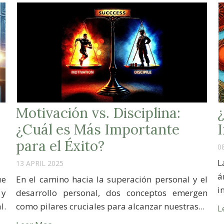
Motivación vs. Disciplina:
¿Cuál es Más Importante
para el Éxito?
0
L
13 APRIL 2025
á
ue
En el camino hacia la superación personal y el
i
 y
desarrollo personal, dos conceptos emergen
l.
como pilares cruciales para alcanzar nuestras...
L