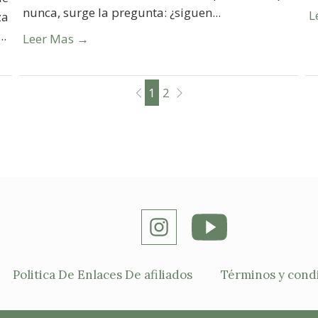
nunca, surge la pregunta: ¿siguen...
L
za
..
Leer Mas →
1
2
Politica De Enlaces De afiliados
Términos y cond