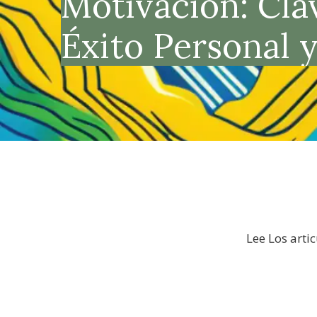
Motivación: Clav
Éxito Personal y
Lee Los arti