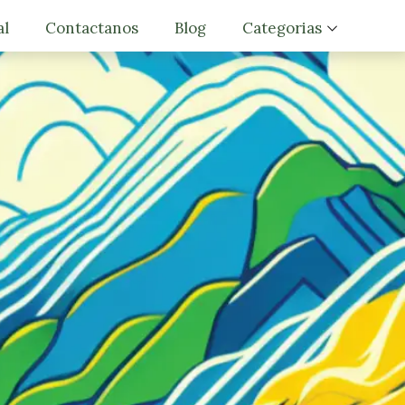
al
Contactanos
Blog
Categorias
Motivacion
Trucos y Consejos
Desarrollo personal
Estilo De Vida Saludab