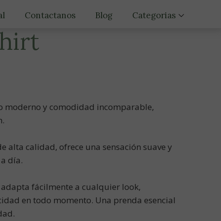
al
Contactanos
Blog
Categorias
hirt
Motivacion
Trucos y Consejos
Desarrollo personal
tilo moderno y comodidad incomparable,
Estilo De Vida Saludab
n.
e alta calidad, ofrece una sensación suave y
 a día.
e adapta fácilmente a cualquier look,
icidad en todo momento. Una prenda esencial
dad.