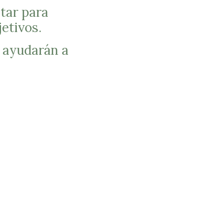
tar para
etivos.
o ayudarán a