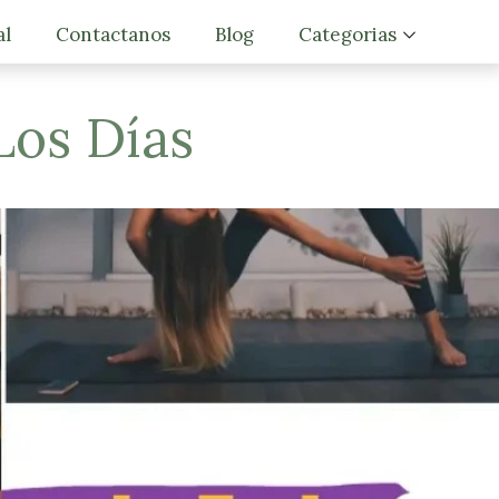
al
Contactanos
Blog
Categorias
Motivacion
os Días
Trucos y Consejos
Desarrollo personal
Estilo De Vida Saludab